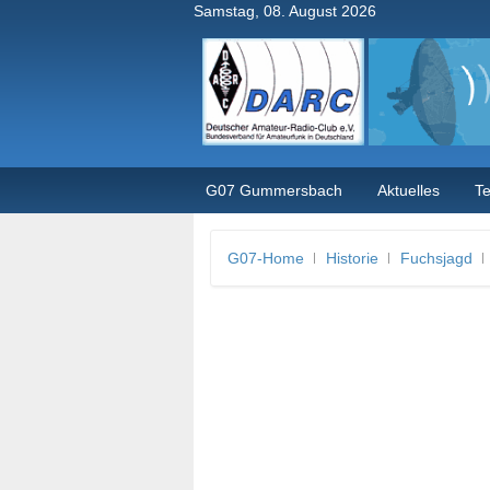
Samstag, 08. August 2026
G07 Gummersbach
Aktuelles
T
G07-Home
Historie
Fuchsjagd