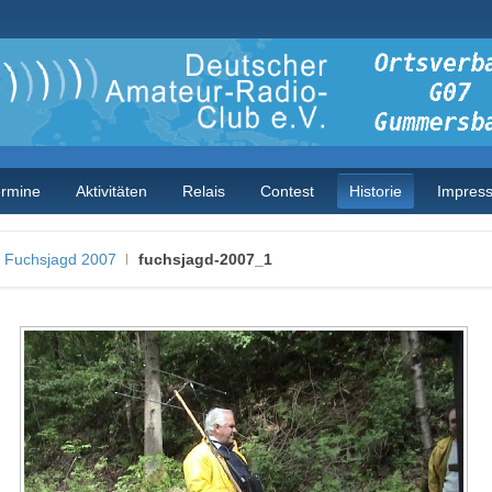
ermine
Aktivitäten
Relais
Contest
Historie
Impres
Fuchsjagd 2007
fuchsjagd-2007_1