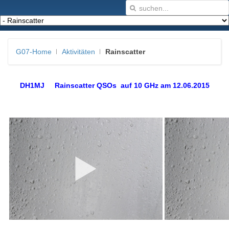
G07-Home
Aktivitäten
Rainscatter
DH1MJ Rainscatter QSOs auf 10 GHz am 12.06.2015