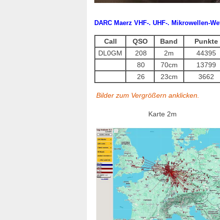
DARC Maerz VHF-. UHF-. Mikrowellen-We
Call
QSO
Band
Punkte
DL0GM
208
2m
44395
80
70cm
13799
26
23cm
3662
Bilder zum Vergrößern anklicken.
Karte 2m