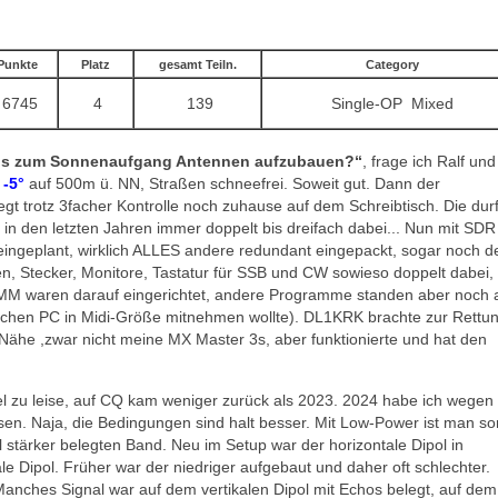
Punkte
Platz
gesamt Teiln.
Category
6745
4
139
Single-OP Mixed
als zum Sonnenaufgang Antennen aufzubauen?“
, frage ich Ralf und
. -5°
auf 500m ü. NN, Straßen schneefrei. Soweit gut. Dann der
t trotz 3facher Kontrolle noch zuhause auf dem Schreibtisch. Die dur
in den letzten Jahren immer doppelt bis dreifach dabei... Nun mit SDR
 eingeplant, wirklich ALLES andere redundant eingepackt, sogar noch d
, Stecker, Monitore, Tastatur für SSB und CW sowieso doppelt dabei,
MM waren darauf eingerichtet, andere Programme standen aber noch 
mischen PC in Midi-Größe mitnehmen wollte). DL1KRK brachte zur Rettu
Nähe ,zwar nicht meine MX Master 3s, aber funktionierte und hat den
 viel zu leise, auf CQ kam weniger zurück als 2023. 2024 habe ich wegen
ssen. Naja, die Bedingungen sind halt besser. Mit Low-Power ist man so
el stärker belegten Band. Neu im Setup war der horizontale Dipol in
ale Dipol. Früher war der niedriger aufgebaut und daher oft schlechter.
 Manches Signal war auf dem vertikalen Dipol mit Echos belegt, auf dem