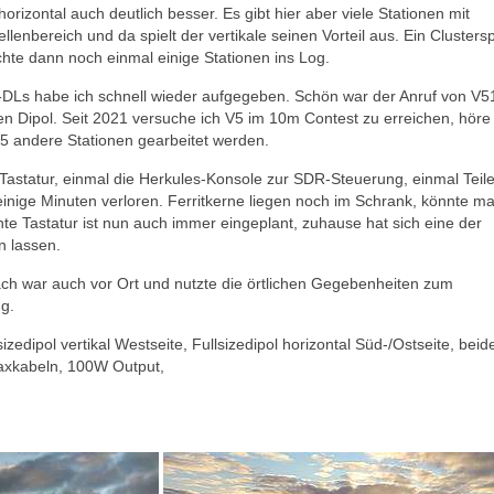
horizontal auch deutlich besser. Es gibt hier aber viele Stationen mit
lenbereich und da spielt der vertikale seinen Vorteil aus. Ein Clusters
chte dann noch einmal einige Stationen ins Log.
ht-DLs habe ich schnell wieder aufgegeben. Schön war der Anruf von V
n Dipol. Seit 2021 versuche ich V5 im 10m Contest zu erreichen, höre
5 andere Stationen gearbeitet werden.
 Tastatur, einmal die Herkules-Konsole zur SDR-Steuerung, einmal Teil
einige Minuten verloren. Ferritkerne liegen noch im Schrank, könnte m
e Tastatur ist nun auch immer eingeplant, zuhause hat sich eine der
en lassen.
h war auch vor Ort und nutzte die örtlichen Gegebenheiten zum
ng.
sizedipol vertikal Westseite, Fullsizedipol horizontal Süd-/Ostseite, beid
axkabeln, 100W Output,