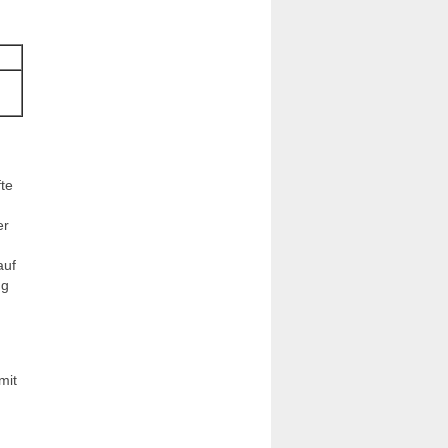
fte
er
auf
ng
mit