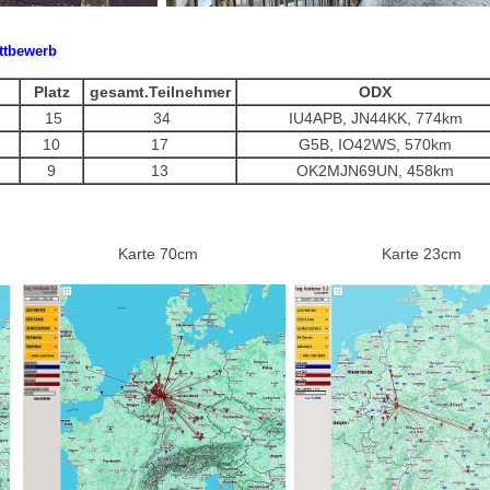
ttbewerb
Platz
gesamt.Teilnehmer
ODX
15
34
IU4APB, JN44KK, 774km
10
17
G5B, IO42WS, 570km
9
13
OK2MJN69UN, 458km
Karte 70cm
Karte 23cm