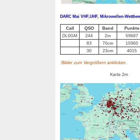
DARC Mai VHF,UHF, Mikrowellen-Wettbe
Call
QSO
Band
Punkte
DL0GM
244
2m
59687
83
70cm
15960
30
23cm
4015
Bilder zum Vergrößern anklicken.
Karte 2m