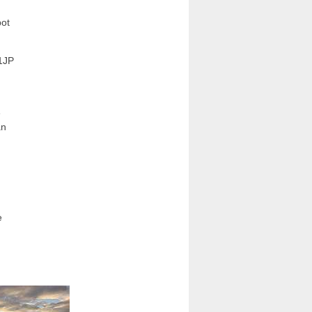
pot
51JP
e
an
e