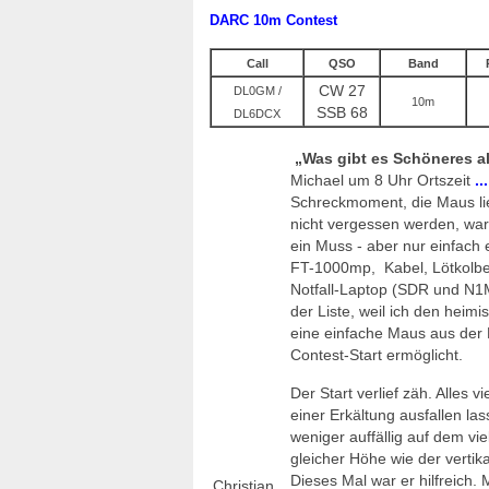
DARC 10m Contest
Call
QSO
Band
CW 27
DL0GM /
10m
SSB 68
DL6DCX
„Was gibt es Schöneres 
Michael um 8 Uhr Ortszeit
..
Schreckmoment, die Maus lieg
nicht vergessen werden, war 
ein Muss - aber nur einfach
FT-1000mp, Kabel, Lötkolben
Notfall-Laptop (SDR und N1
der Liste, weil ich den hei
eine einfache Maus aus der 
Contest-Start ermöglicht.
Der Start verlief zäh. Alles
einer Erkältung ausfallen la
weniger auffällig auf dem vi
gleicher Höhe wie der vertik
Dieses Mal war er hilfreich.
Christian