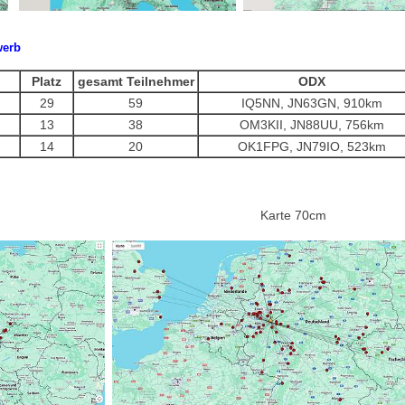
werb
Platz
gesamt Teilnehmer
ODX
29
59
IQ5NN, JN63GN, 910km
13
38
OM3KII, JN88UU, 756km
14
20
OK1FPG, JN79IO, 523km
Karte 70cm