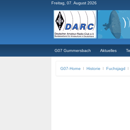
Freitag, 07. August 2026
G07 Gummersbach
Aktuelles
T
G07-Home
Historie
Fuchsjagd