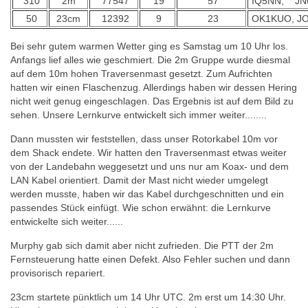
310
2m
77547
19
57
IQ5NN, JN6
50
23cm
12392
9
23
OK1KUO, JO
Bei sehr gutem warmen Wetter ging es Samstag um 10 Uhr los.
Anfangs lief alles wie geschmiert. Die 2m Gruppe wurde diesmal
auf dem 10m hohen Traversenmast gesetzt. Zum Aufrichten
hatten wir einen Flaschenzug. Allerdings haben wir dessen Hering
nicht weit genug eingeschlagen. Das Ergebnis ist auf dem Bild zu
sehen. Unsere Lernkurve entwickelt sich immer weiter........
Dann mussten wir feststellen, dass unser Rotorkabel 10m vor
dem Shack endete. Wir hatten den Traversenmast etwas weiter
von der Landebahn weggesetzt und uns nur am Koax- und dem
LAN Kabel orientiert. Damit der Mast nicht wieder umgelegt
werden musste, haben wir das Kabel durchgeschnitten und ein
passendes Stück einfügt. Wie schon erwähnt: die Lernkurve
entwickelte sich weiter......
Murphy gab sich damit aber nicht zufrieden. Die PTT der 2m
Fernsteuerung hatte einen Defekt. Also Fehler suchen und dann
provisorisch repariert.
23cm startete pünktlich um 14 Uhr UTC. 2m erst um 14:30 Uhr.