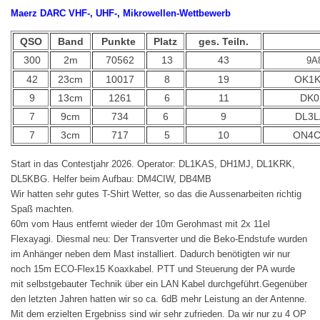
Maerz DARC VHF-, UHF-, Mikrowellen-Wettbewerb
QSO
Band
Punkte
Platz
ges. Teiln.
300
2m
70562
13
43
9A
42
23cm
10017
8
19
OK1K
9
13cm
1261
6
11
DK0
7
9cm
734
6
9
DL3L
7
3cm
717
5
10
ON4C
Start in das Contestjahr 2026. Operator: DL1KAS, DH1MJ, DL1KRK,
DL5KBG. Helfer beim Aufbau: DM4CIW, DB4MB
Wir hatten sehr gutes T-Shirt Wetter, so das die Aussenarbeiten richtig
Spaß machten.
60m vom Haus entfernt wieder der 10m Gerohmast mit 2x 11el
Flexayagi. Diesmal neu: Der Transverter und die Beko-Endstufe wurden
im Anhänger neben dem Mast installiert. Dadurch benötigten wir nur
noch 15m ECO-Flex15 Koaxkabel. PTT und Steuerung der PA wurde
mit selbstgebauter Technik über ein LAN Kabel durchgeführt.Gegenüber
den letzten Jahren hatten wir so ca. 6dB mehr Leistung an der Antenne.
Mit dem erzielten Ergebniss sind wir sehr zufrieden. Da wir nur zu 4 OP