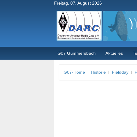
Freitag, 07. August 2026
G07 Gummersbach
Aktuelles
T
G07-Home
Historie
Fieldday
F