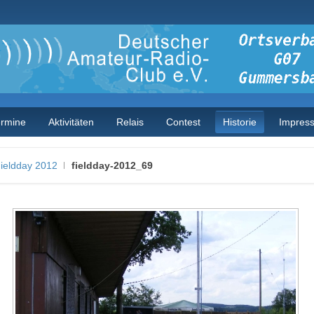
ermine
Aktivitäten
Relais
Contest
Historie
Impres
ieldday 2012
fieldday-2012_69