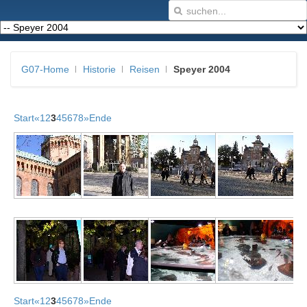
G07-Home
Historie
Reisen
Speyer 2004
Start
«
1
2
3
4
5
6
7
8
»
Ende
Start
«
1
2
3
4
5
6
7
8
»
Ende