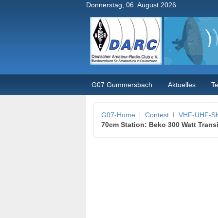
Donnerstag, 06. August 2026
G07 Gummersbach
Aktuelles
T
G07-Home
Contest
VHF-UHF-SH
70cm Station: Beko 300 Watt Trans