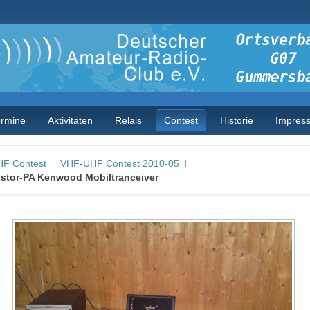
ermine
Aktivitäten
Relais
Contest
Historie
Impres
F Contest
VHF-UHF Contest 2010-05
istor-PA Kenwood Mobiltranceiver