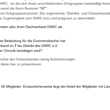
C, an die sich ihnen anschließenden Ortsgruppen zweistellige Kenn
en somit die Kenn-Nummer
“07”
.
und Ortsgruppennummer; Der sogenennte “Distrikts- und Ortsverband
ne Zugehörigkeit zum DARC kurz und prägnant zu übermitteln.
eten also ihren Dachverband DARC als
wisse Bedeutung für die Gummersbacher hat.
erband im
7
.ten Distrikt des DARC e.V.
er Chronik bestätigen wird?
schichte des Ortsverbandes wenig Aufzeichnungen.
diese hier zu präsentieren.
0 Mitglieder. Erstaunlicherweise liegt der Anteil der Mitglieder mit Liz