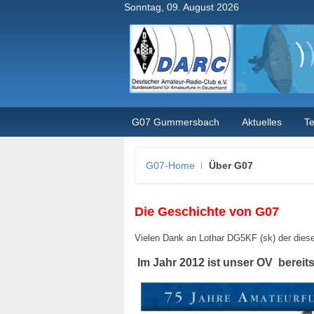
Sonntag, 09. August 2026
G07 Gummersbach
Aktuelles
T
G07-Home
Über G07
Die Geschichte von G07
Vielen Dank an Lothar DG5KF (sk) der diese
Im Jahr 2012 ist unser OV bereit