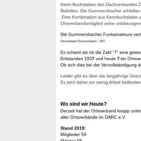
Kenn-Buchstaben des Dachverbandes DAR
Beitrittes. Die Gummersbacher erhielt
.Eine Kombination aus Kennbuchstabe 
Ortsverbandsmitglied seine ortsbezoge
Die Gummersbacher Funkamateure vertr
Ortsverband Gummersbach - G07.
Es scheint als ob die Zahl “7” eine ge
Entstanden 193
7
und heute
7
.ter Ortsv
Ob sich dies bei der Vervollständigung d
Leider gibt es über die langjährige Ge
Es wird daher ein wenig Arbeit bedeuten 
Wo sind wir Heute?
Derzeit hat der Ortsverband knapp unter 6
aller Ortsverbände im DARC e.V.
Stand 2019:
Mitglieder 59
Männer 55