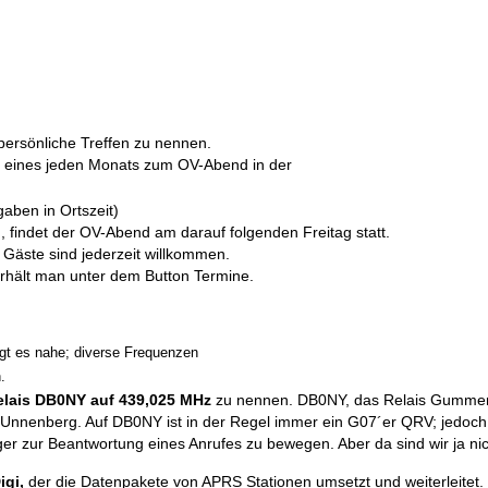
persönliche Treffen zu nennen.
ag eines jeden Monats zum OV-Abend in der
gaben in Ortszeit)
ag, findet der OV-Abend am darauf folgenden Freitag statt.
 Gäste sind jederzeit willkommen.
, erhält man unter dem Button Termine.
egt es nahe; diverse Frequenzen
.
lais DB0NY auf 439,025 MHz
zu nennen. DB0NY, das Relais Gumme
 Unnenberg. Auf DB0NY ist in der Regel immer ein G07´er QRV; jedoch
r zur Beantwortung eines Anrufes zu bewegen. Aber da sind wir ja nich
igi,
der die Datenpakete von APRS Stationen umsetzt und weiterleitet.