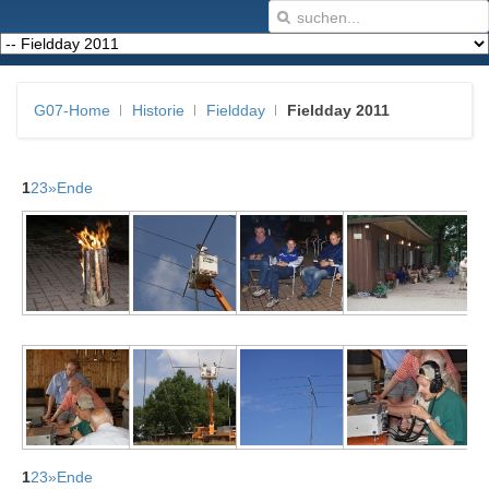
G07-Home
Historie
Fieldday
Fieldday 2011
1
2
3
»
Ende
1
2
3
»
Ende