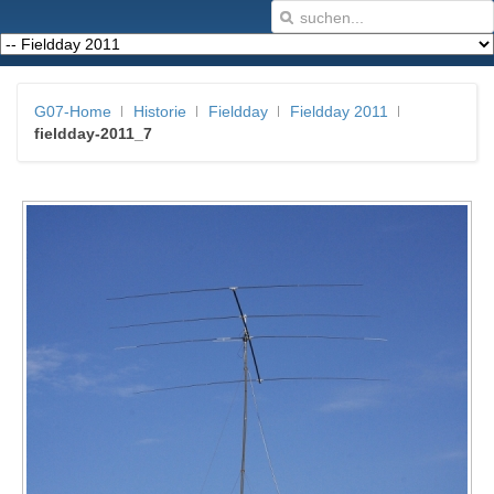
G07-Home
Historie
Fieldday
Fieldday 2011
fieldday-2011_7