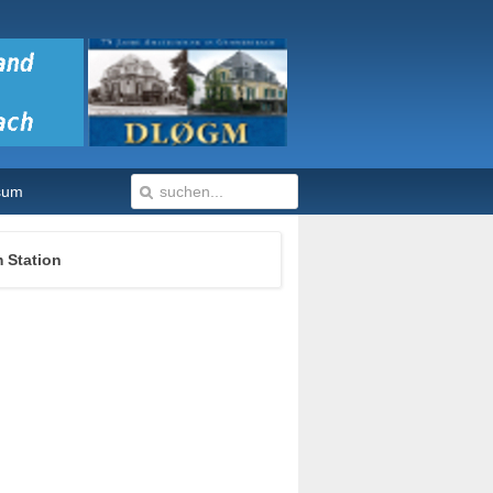
sum
 Station