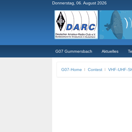
Donnerstag, 06. August 2026
G07 Gummersbach
Aktuelles
T
G07-Home
Contest
VHF-UHF-SH