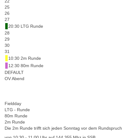
22
25
26
27
20:30 LTG Runde
28
29
30
31
10:30 2m Runde
12:30 80m Runde
DEFAULT
OV Abend
Fieldday
LTG - Runde
80m Runde
2m Runde
Die 2m Runde trifft sich jeden Sonntag vor dem Rundspruch
von 10:30 - 11:00 Uhr auf 144,355 Mhz in SSB