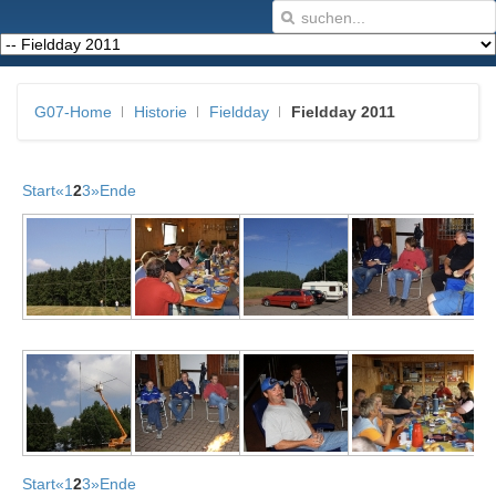
G07-Home
Historie
Fieldday
Fieldday 2011
Start
«
1
2
3
»
Ende
Start
«
1
2
3
»
Ende