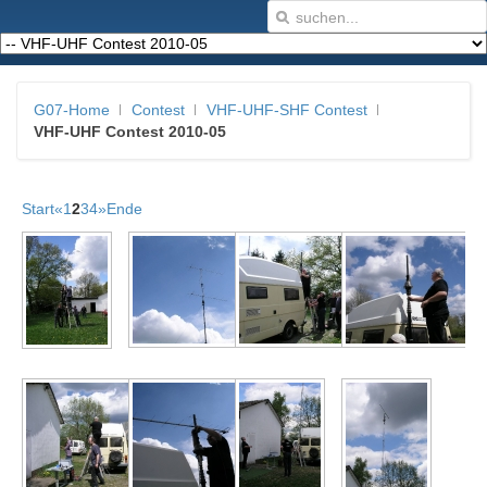
G07-Home
Contest
VHF-UHF-SHF Contest
VHF-UHF Contest 2010-05
Start
«
1
2
3
4
»
Ende