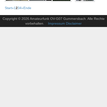
Start
«
1
2
3
4
»
Ende
Copyright © 2026 Amateurfunk OV-G07 Gummersbach. Alle Rechte
vorbehalten
. Impressum Disclaimer