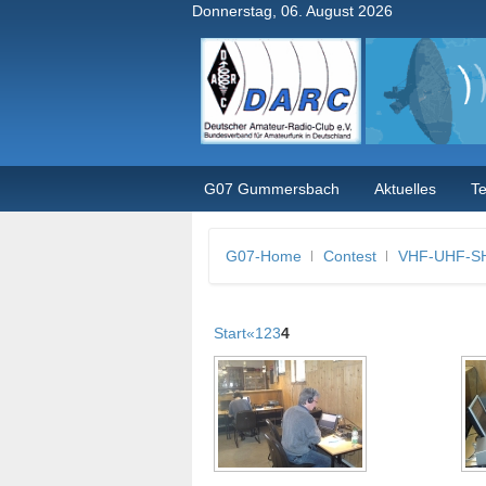
Donnerstag, 06. August 2026
G07 Gummersbach
Aktuelles
T
G07-Home
Contest
VHF-UHF-SH
Start
«
1
2
3
4