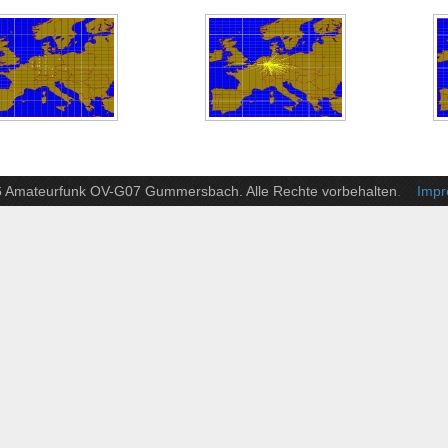
6 Amateurfunk OV-G07 Gummersbach. Alle Rechte vorbehalten
. Impre