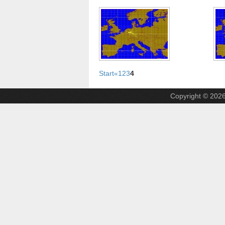
Start
«
1
2
3
4
Copyright © 202